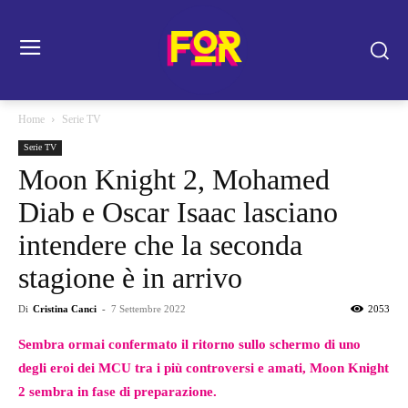
Home
Serie TV
Serie TV
Moon Knight 2, Mohamed
Diab e Oscar Isaac lasciano
intendere che la seconda
stagione è in arrivo
Di
Cristina Canci
-
7 Settembre 2022
2053
Sembra ormai confermato il ritorno sullo schermo di uno
degli eroi dei MCU tra i più controversi e amati, Moon Knight
2 sembra in fase di preparazione.