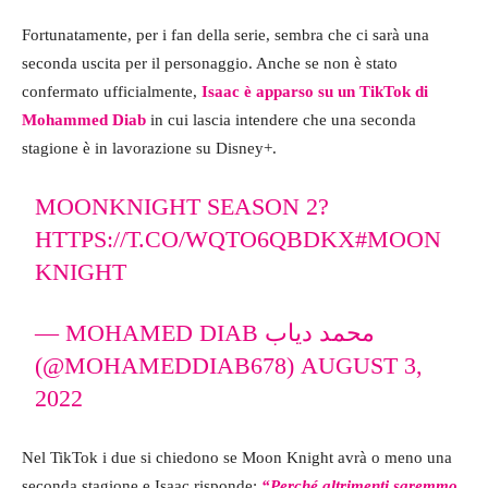
Fortunatamente, per i fan della serie, sembra che ci sarà una
seconda uscita per il personaggio. Anche se non è stato
confermato ufficialmente,
Isaac è apparso su un TikTok di
Mohammed Diab
in cui lascia intendere che una seconda
stagione è in lavorazione su Disney+.
MOONKNIGHT SEASON 2?
HTTPS://T.CO/WQTO6QBDKX
#MOON
KNIGHT
— MOHAMED DIAB محمد دياب
(@MOHAMEDDIAB678)
AUGUST 3,
2022
Nel TikTok i due si chiedono se Moon Knight avrà o meno una
seconda stagione e Isaac risponde:
“Perché altrimenti saremmo