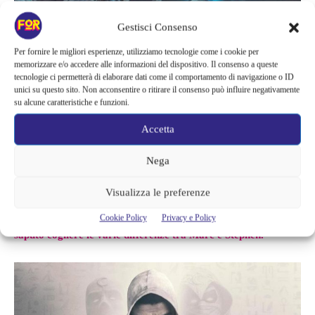
Gestisci Consenso
Per fornire le migliori esperienze, utilizziamo tecnologie come i cookie per
memorizzare e/o accedere alle informazioni del dispositivo. Il consenso a queste
tecnologie ci permetterà di elaborare dati come il comportamento di navigazione o ID
unici su questo sito. Non acconsentire o ritirare il consenso può influire negativamente
su alcune caratteristiche e funzioni.
Nonostante la presenza sullo schermo di un supereroe già
Accetta
affermato, la serie nel suo complesso è stata accolta
Nega
positivamente, ottenendo un punteggio di pubblico del 91%. In
contrasto con molte altre proprietà della Marvel, ha aggiunto un
Visualizza le preferenze
livello di intrigo e grinta al catalogo di supereroi di Disney+, il
tutto sostenuto da una potente interpretazione di
Isaac che ha
Cookie Policy
Privacy e Policy
saputo cogliere le varie differenze tra Marc e Stephen.