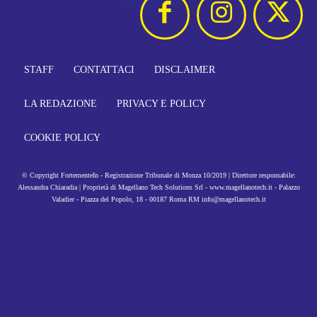
STAFF
CONTATTACI
DISCLAIMER
LA REDAZIONE
PRIVACY E POLICY
COOKIE POLICY
© Copyright FortementeIn - Registrazione Tribunale di Monza 10/2019 | Direttore responsabile:
Alessandra Chiaradia | Proprietà di Magellano Tech Solutions Srl - www.magellanotech.it - Palazzo
Valadier - Piazza del Popolo, 18 - 00187 Roma RM info@magellanotech.it