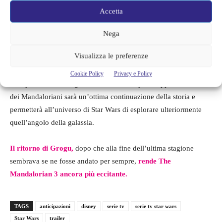
Accetta
Nega
Visualizza le preferenze
I fan hanno atteso con impazienza per anni la terza stagione
di The Mandalorian
, adesso vedere Mandalore e conoscere tutte
Cookie Policy
Privacy e Policy
le implicazioni della guerra civile che sta per scoppiare tra le fila
dei Mandaloriani sarà un’ottima continuazione della storia e
permetterà all’universo di Star Wars di esplorare ulteriormente
quell’angolo della galassia.
Il ritorno di Grogu,
dopo che alla fine dell’ultima stagione
sembrava se ne fosse andato per sempre,
rende The
Mandalorian 3 ancora più eccitante.
TAGS
anticipazioni
disney
serie tv
serie tv star wars
Star Wars
trailer