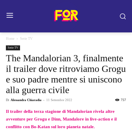
Home
Serie TV
Serie TV
The Mandalorian 3, finalmente
il trailer dove ritroviamo Grogu
e suo padre mentre si uniscono
alla guerra civile
Di
Alessandra Chiaradia
-
11 Settembre 2022
757
Il trailer della terza stagione di Mandalorian rivela altre
avventure per Grogu e Dinn, Mandalore in live-action e il
conflitto con Bo-Katan sul loro pianeta natale.