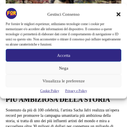
Gestisci Consenso
Per fornire le migliori esperienze, utilizziamo tecnologie come i cookie per
memorizzare e/o accedere alle informazioni del dispositivo. Il consenso a queste
tecnologie ci permetterà di elaborare dati come il comportamento di navigazione o ID
unici su questo sito. Non acconsentire o ritirare il consenso può influire negativamente
su alcune caratteristiche e funzioni.
Accetta
Nega
Arte e Mostre
SACHA JAFRI E L’OPERA RECORD
Visualizza le preferenze
PER LA CAMPAGNA UMANITARIA
Cookie Policy
Privacy e Policy
PIÙ AMBIZIOSA DELLA STORIA
Sostenuto da più di 100 celebrità, l'artista Sacha Jafri realizza un'opera
record per promuove la campagna umanitaria più ambiziosa della
storia, si tratta di uno dei più influenti artisti del mondo e mira a
raccogliere oltre 30 milioni di dollari per connettere un miliardo di