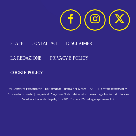
STAFF
CONTATTACI
DISCLAIMER
LA REDAZIONE
PRIVACY E POLICY
COOKIE POLICY
© Copyright FortementeIn - Registrazione Tribunale di Monza 10/2019 | Direttore responsabile:
Alessandra Chiaradia | Proprietà di Magellano Tech Solutions Srl - www.magellanotech.it - Palazzo
Valadier - Piazza del Popolo, 18 - 00187 Roma RM info@magellanotech.it