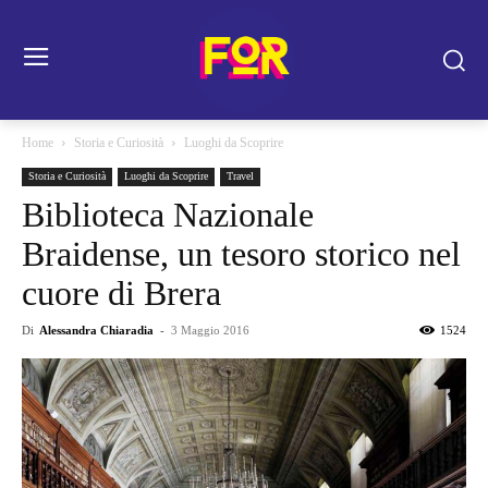
Home
Storia e Curiosità
Luoghi da Scoprire
Storia e Curiosità
Luoghi da Scoprire
Travel
Biblioteca Nazionale
Braidense, un tesoro storico nel
cuore di Brera
Di
Alessandra Chiaradia
-
3 Maggio 2016
1524