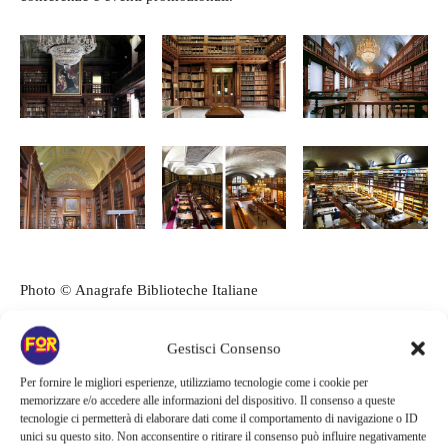
Photo © Anagrafe Biblioteche Italiane
Biblioteca Nazionale Braidense
Gestisci Consenso
via Brera, 28
Per fornire le migliori esperienze, utilizziamo tecnologie come i cookie per
20121 Milano
memorizzare e/o accedere alle informazioni del dispositivo. Il consenso a queste
tecnologie ci permetterà di elaborare dati come il comportamento di navigazione o ID
www.braidense.it
unici su questo sito. Non acconsentire o ritirare il consenso può influire negativamente