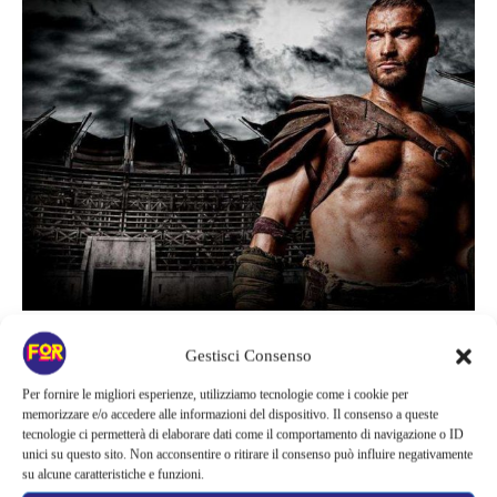
Gestisci Consenso
Se quello che cercate dopo Game of Thrones è solo gente che
combatte tra di loro, n
on guardate altrove: Spartacus è una
Per fornire le migliori esperienze, utilizziamo tecnologie come i cookie per
memorizzare e/o accedere alle informazioni del dispositivo. Il consenso a queste
serie ambientata nell’Impero Romano del 72 a.C.
che parla di
tecnologie ci permetterà di elaborare dati come il comportamento di navigazione o ID
gladiatori, il che significa che c’è sangue e violenza a volontà.
unici su questo sito. Non acconsentire o ritirare il consenso può influire negativamente
su alcune caratteristiche e funzioni.