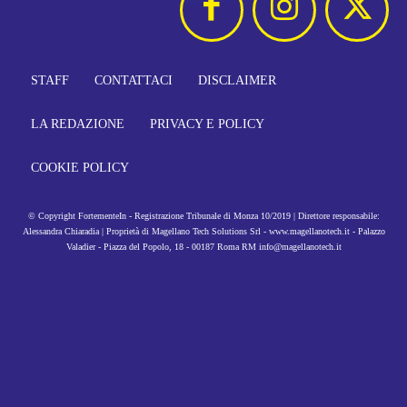
STAFF
CONTATTACI
DISCLAIMER
LA REDAZIONE
PRIVACY E POLICY
COOKIE POLICY
© Copyright FortementeIn - Registrazione Tribunale di Monza 10/2019 | Direttore responsabile:
Alessandra Chiaradia | Proprietà di Magellano Tech Solutions Srl - www.magellanotech.it - Palazzo
Valadier - Piazza del Popolo, 18 - 00187 Roma RM info@magellanotech.it