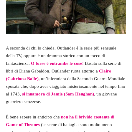
A seconda di chi lo chieda, Outlander è la serie più sensuale
della TV, oppure è un dramma storico con un tocco di
fantascienza.
O forse è entrambe le cose!
Basato sulla serie di
libri di Diana Gabaldon, Outlander ruota attorno a
Claire
(Caitriona Balfe)
, un’infermiera della Seconda Guerra Mondiale
sposata che, dopo aver viaggiato misteriosamente nel tempo fino
al 1743,
si innamora di Jamie (Sam Heughan)
, un giovane
guerriero scozzese.
È bene sapere in anticipo che
non ha il brivido costante di
Game of Thrones
(le scene di battaglia sono molto meno