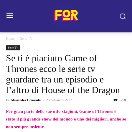
Home
Serie TV
Serie TV
Se ti è piaciuto Game of
Thrones ecco le serie tv
guardare tra un episodio e
l’altro di House of the Dragon
Di
Alessandra Chiaradia
-
23 Settembre 2022
1200
Per gran parte delle sue otto stagioni, Game of Thrones è
stato il più grande show del mondo e uno dei migliori, anche se
non sempre insieme.