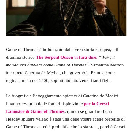
Game of Thrones è influenzato dalla vera storia europea, e il
dramma storico
The Serpent Queen vi farà dire:
“Wow, il
mondo era davvero come Game of Thrones”
. Samantha Morton
interpreta Caterina de Medici, che governò la Francia come
regina a metà del 1500, soprattutto attraverso i suoi figli.
La biografia e l’atteggiamento spietato di Caterina de Medici
l’hanno resa una delle fonti di ispirazione
per la Cersei
Lannister di Game of Thrones
, quindi se guardare Lena
Headey sputare veleno è stata una delle vostre scene preferite di
Game of Thrones – ed è probabile che lo sia stata, perché Cersei