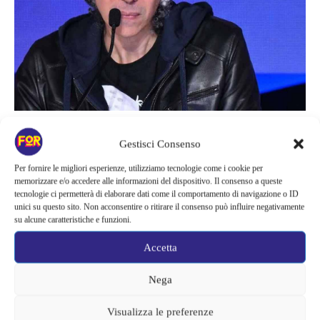
Attualità
Gestisci Consenso
GIOVANNI ALLEVI, HA DOVUTO
Per fornire le migliori esperienze, utilizziamo tecnologie come i cookie per
ANNULLARE TUTTO: DATE DEL
memorizzare e/o accedere alle informazioni del dispositivo. Il consenso a queste
tecnologie ci permetterà di elaborare dati come il comportamento di navigazione o ID
TOUR CANCELLATE | LE
unici su questo sito. Non acconsentire o ritirare il consenso può influire negativamente
su alcune caratteristiche e funzioni.
CONDIZIONI CLINICHE SONO…
Accetta
Nega
Visualizza le preferenze