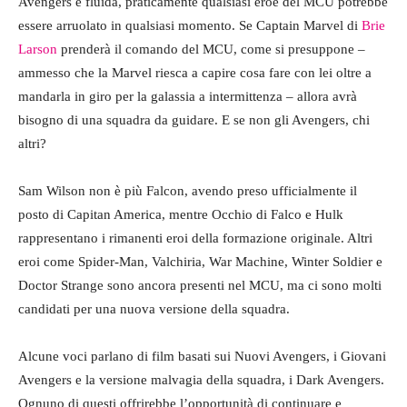
Avengers è fluida, praticamente qualsiasi eroe del MCU potrebbe
essere arruolato in qualsiasi momento. Se Captain Marvel di
Brie
Larson
prenderà il comando del MCU, come si presuppone –
ammesso che la Marvel riesca a capire cosa fare con lei oltre a
mandarla in giro per la galassia a intermittenza – allora avrà
bisogno di una squadra da guidare. E se non gli Avengers, chi
altri?
Sam Wilson non è più Falcon, avendo preso ufficialmente il
posto di Capitan America, mentre Occhio di Falco e Hulk
rappresentano i rimanenti eroi della formazione originale. Altri
eroi come Spider-Man, Valchiria, War Machine, Winter Soldier e
Doctor Strange sono ancora presenti nel MCU, ma ci sono molti
candidati per una nuova versione della squadra.
Alcune voci parlano di film basati sui Nuovi Avengers, i Giovani
Avengers e la versione malvagia della squadra, i Dark Avengers.
Ognuno di questi offrirebbe l’opportunità di continuare e