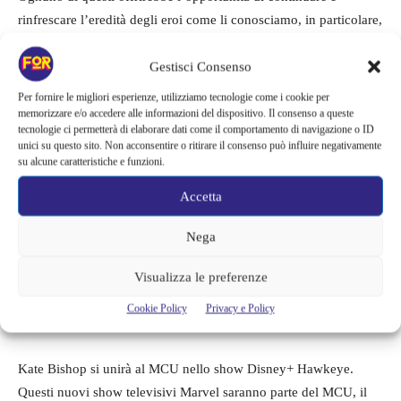
rinfrescare l’eredità degli eroi come li conosciamo, in particolare,
introdurre i Giovani Avengers sarebbe un passo positivo nel
continuo percorso verso la rappresentazione con cui la Marvel ha
Gestisci Consenso
a lungo lottato. Miss America Chavez fa coming out come
Per fornire le migliori esperienze, utilizziamo tecnologie come i cookie per
lesbica in Young Avengers vol 15. Anche Wiccan, uno dei figli di
memorizzare e/o accedere alle informazioni del dispositivo. Il consenso a queste
tecnologie ci permetterà di elaborare dati come il comportamento di navigazione o ID
Scarlet Witch, si dichiara gay ed esce con un altro giovane
unici su questo sito. Non acconsentire o ritirare il consenso può influire negativamente
Avengers, Hulkling. Il gruppo è composto anche da Prodigy, un
su alcune caratteristiche e funzioni.
eroe bisessuale di origine afro-americana e Nor-Varr, un
Accetta
personaggio “non completamente etero” che esce con Kate
Bishop.
Nega
Includere questi personaggi nel MCU comincerebbe a plasmare
Visualizza le preferenze
un riflesso accurato della società di oggi – lasciando che persone
Cookie Policy
Privacy e Policy
di ogni provenienza si vedano come supereroi.
Kate Bishop si unirà al MCU nello show Disney+ Hawkeye.
Questi nuovi show televisivi Marvel saranno parte del MCU, il