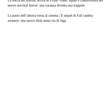
La bocca del diavolo arriva su Prime Video, squali e claustrofobia nel
nuovo survival horror: una vacanza diventa una trappola
La paura dell’altezza torna al cinema | Il sequel di Fall cambia
scenario: una nuova sfida senza via di fuga