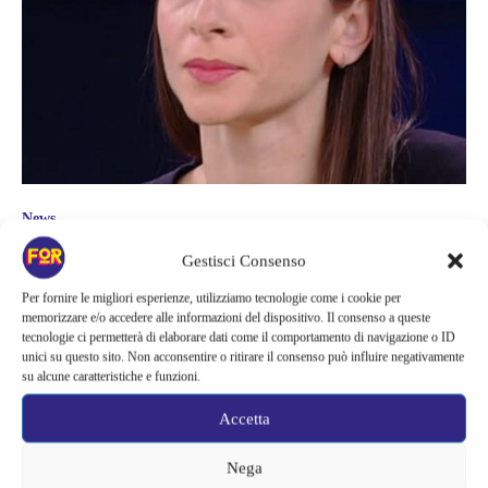
News
ANBETA TOROMANI, CACCIATA
Gestisci Consenso
DA MEDIASET: È STATA MARIA DE
Per fornire le migliori esperienze, utilizziamo tecnologie come i cookie per
memorizzare e/o accedere alle informazioni del dispositivo. Il consenso a queste
FILIPPI | DOPO ANNI ESCE LA
tecnologie ci permetterà di elaborare dati come il comportamento di navigazione o ID
VERITÀ SULL’ALLONTANAMENTO
unici su questo sito. Non acconsentire o ritirare il consenso può influire negativamente
su alcune caratteristiche e funzioni.
Accetta
Nega