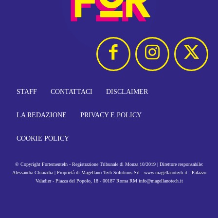
STAFF
CONTATTACI
DISCLAIMER
LA REDAZIONE
PRIVACY E POLICY
COOKIE POLICY
© Copyright FortementeIn - Registrazione Tribunale di Monza 10/2019 | Direttore responsabile:
Alessandra Chiaradia | Proprietà di Magellano Tech Solutions Srl - www.magellanotech.it - Palazzo
Valadier - Piazza del Popolo, 18 - 00187 Roma RM info@magellanotech.it