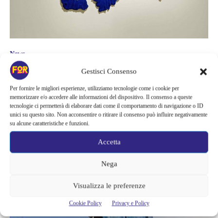
News
PINO PINELLI: IN MOSTRA A
Gestisci Consenso
MILANO LA SUA “PITTURA OLTRE
Per fornire le migliori esperienze, utilizziamo tecnologie come i cookie per
memorizzare e/o accedere alle informazioni del dispositivo. Il consenso a queste
IL LIMITE”
tecnologie ci permetterà di elaborare dati come il comportamento di navigazione o ID
unici su questo sito. Non acconsentire o ritirare il consenso può influire negativamente
Pino Pinelli va in mostra a Milano con la sua Pittura oltre il limite e lo
su alcune caratteristiche e funzioni.
fa, per la prima volta, in una prestigiosa sede pubblica: Palazzo Reale
fino al 16 settembre 2018. Grazie a questa antologica Pino Pinelli.
Accetta
Pittura oltre il limite, sono esposte per la prima volta a Palazzo Reale a
Milano le opere dell’artista catanese, che in...
Nega
Fabio Muggia
Visualizza le preferenze
Cookie Policy
Privacy e Policy