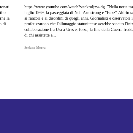
tonati
https://www.youtube.com/watch?v=ckroljzw-dg "Nella notte tra il 20 e il 21
tito
luglio 1969, la passeggiata di Neil Armstrong e "Buzz" Aldrin s
rne la
ai rancori e ai disordini di quegli anni. Giornalisti e osservatori 
o di
profetizzarono che l'allunaggio statunitense avrebbe sancito l'ini
collaborazione fra Usa a Urss e, forse, la fine della Guerra fred
di chi assistette a...
Stefano Morra