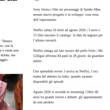
Sony ferma i film sui personaggi di Spider-Man,
nessun nuovo progetto è in sviluppo: cosa resta
dell’esperimento
Netflix saluta 16 titoli ad agosto 2026 | 3 serie e
13 film lasciano il catalogo: le date da segnare per
l’ultimo rewatch
: “Dentro
ne, con la
fe e vuole non
Netflix indaga sul lato oscuro del pollo fritto | Mo
’artista, ma
Gilligan affronta 84 pasti in 28 giorni: da guardare
aggio...
subito
Uno splendido errore 3 arriva su Netflix, l’ora
esatta del debutto in italia: quando saranno
disponibili gli episodi
Agosto 2026 si accende in streaming | Oltre 40
serie tra grandi ritorni e debutti: gli appuntamenti
da non perdere