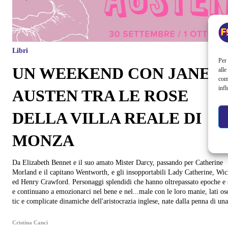
Libri
Per 
UN WEEKEND CON JANE
alle
com
infl
AUSTEN TRA LE ROSE
DELLA VILLA REALE DI
MONZA
Da Elizabeth Bennet e il suo amato Mister Darcy, passando per Catherine
Morland e il capitano Wentworth, e gli insopportabili Lady Catherine, W
ed Henry Crawford. Personaggi splendidi che hanno oltrepassato epoche e 
e continuano a emozionarci nel bene e nel...male con le loro manie, lati os
tic e complicate dinamiche dell'aristocrazia inglese, nate dalla penna di una
Cristina Canci