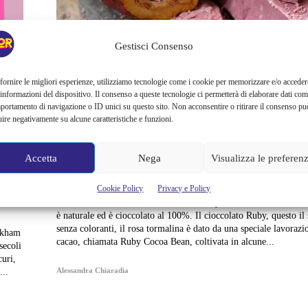
Gestisci Consenso
News
fornire le migliori esperienze, utilizziamo tecnologie come i cookie per memorizzare e/o acceder
È ARRIVATO IL CIOCC
 informazioni del dispositivo. Il consenso a queste tecnologie ci permetterà di elaborare dati com
portamento di navigazione o ID unici su questo sito. Non acconsentire o ritirare il consenso pu
uire negativamente su alcune caratteristiche e funzioni.
ROSA. 100% CACAO, N
COLORANTI
Accetta
Nega
Visualizza le preferen
Cookie Policy
Privacy e Policy
Finalmente! Era proprio ora! Dalla Barry Callebaut, una storica azienda svizzera
in collaborazione con la Jacobs University è nato il cioccolato de
è naturale ed è cioccolato al 100%. Il cioccolato Ruby, questo il suo nome, è
senza coloranti, il rosa tormalina è dato da una speciale lavorazi
ickham
cacao, chiamata Ruby Cocoa Bean, coltivata in alcune...
secoli
curi,
Alessandra Chiaradia
...