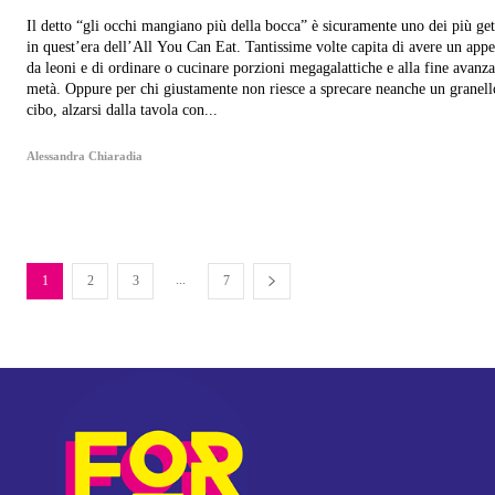
Il detto “gli occhi mangiano più della bocca” è sicuramente uno dei più get
in quest’era dell’All You Can Eat. Tantissime volte capita di avere un appe
da leoni e di ordinare o cucinare porzioni megagalattiche e alla fine avanza
metà. Oppure per chi giustamente non riesce a sprecare neanche un granell
cibo, alzarsi dalla tavola con...
Alessandra Chiaradia
...
1
2
3
7