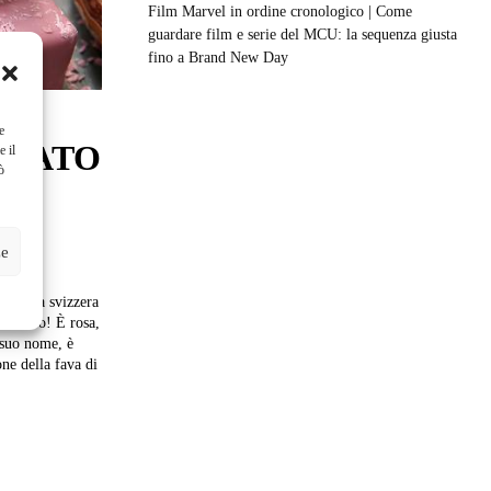
Film Marvel in ordine cronologico | Come
guardare film e serie del MCU: la sequenza giusta
fino a Brand New Day
e
OLATO
e il
ò
O
ze
finitivo! È rosa,
one della fava di