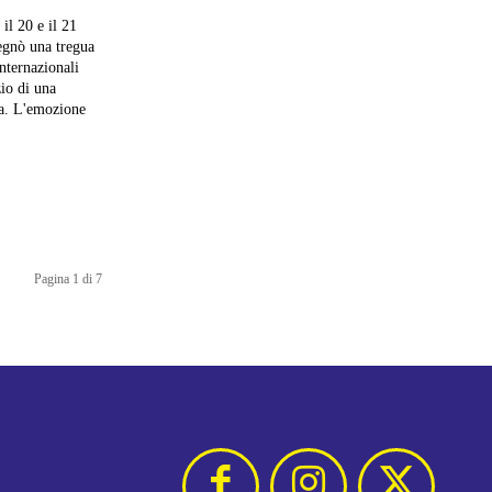
egnò una tregua
internazionali
zio di una
da. L'emozione
Pagina 1 di 7